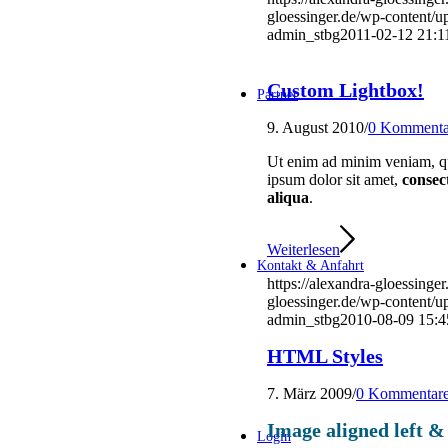
gloessinger.de/wp-content/u
admin_stbg
2011-02-12 21:1
Custom Lightbox!
Partner
9. August 2010
/
0 Kommenta
Ut enim ad minim veniam, q
ipsum dolor sit amet,
consec
aliqua
.
Weiterlesen
Kontakt & Anfahrt
https://alexandra-gloessinge
gloessinger.de/wp-content/u
admin_stbg
2010-08-09 15:4
HTML Styles
7. März 2009
/
0 Kommentar
Image aligned left &
Login