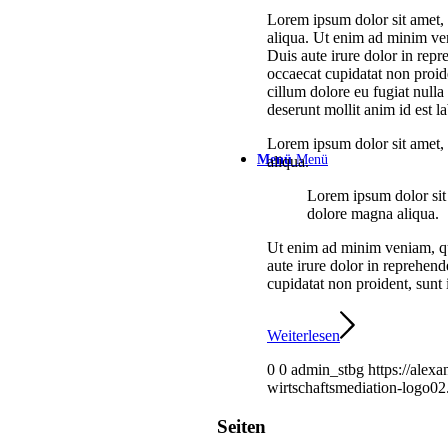
Lorem ipsum dolor sit amet, 
aliqua. Ut enim ad minim ven
Duis aute irure dolor in repre
occaecat cupidatat non proiden
cillum dolore eu fugiat nulla
deserunt mollit anim id est 
Lorem ipsum dolor sit amet, 
Menü
Menü
aliqua.
Lorem ipsum dolor sit 
dolore magna aliqua.
Ut enim ad minim veniam, qui
aute irure dolor in reprehende
cupidatat non proident, sunt 
Weiterlesen
0
0
admin_stbg
https://alex
wirtschaftsmediation-logo02
Seiten