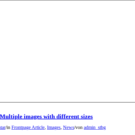
Multiple images with different sizes
tar
/
in
Frontpage Article
,
Images
,
News
/
von
admin_stbg