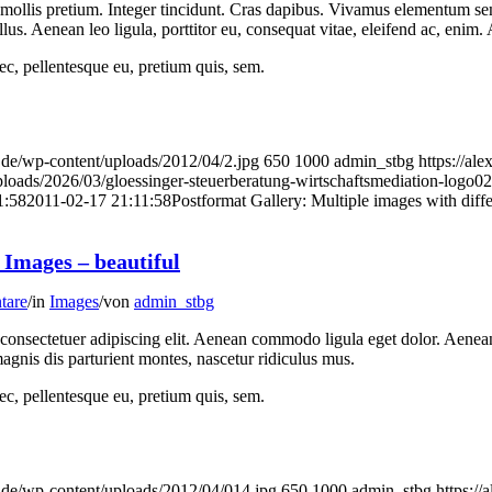
mollis pretium. Integer tincidunt. Cras dapibus. Vivamus elementum se
lus. Aenean leo ligula, porttitor eu, consequat vitae, eleifend ac, enim.
ec, pellentesque eu, pretium quis, sem.
r.de/wp-content/uploads/2012/04/2.jpg
650
1000
admin_stbg
https://ale
ploads/2026/03/gloessinger-steuerberatung-wirtschaftsmediation-logo02
1:58
2011-02-17 21:11:58
Postformat Gallery: Multiple images with diffe
 Images – beautiful
tare
/
in
Images
/
von
admin_stbg
 consectetuer adipiscing elit. Aenean commodo ligula eget dolor. Aen
agnis dis parturient montes, nascetur ridiculus mus.
ec, pellentesque eu, pretium quis, sem.
r.de/wp-content/uploads/2012/04/014.jpg
650
1000
admin_stbg
https://