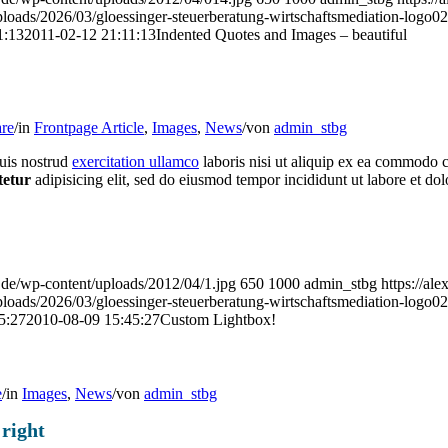
ploads/2026/03/gloessinger-steuerberatung-wirtschaftsmediation-logo02
1:13
2011-02-12 21:11:13
Indented Quotes and Images – beautiful
re
/
in
Frontpage Article
,
Images
,
News
/
von
admin_stbg
uis nostrud
exercitation ullamco
laboris nisi ut aliquip ex ea commodo
tetur
adipisicing elit, sed do eiusmod tempor incididunt ut labore et do
r.de/wp-content/uploads/2012/04/1.jpg
650
1000
admin_stbg
https://ale
ploads/2026/03/gloessinger-steuerberatung-wirtschaftsmediation-logo02
5:27
2010-08-09 15:45:27
Custom Lightbox!
e
/
in
Images
,
News
/
von
admin_stbg
 right