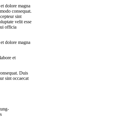
e et dolore magna
ommodo consequat.
xcepteur sint
luptate velit esse
ui officia
e et dolore magna
labore et
consequat. Duis
eur sint occaecat
tung-
s