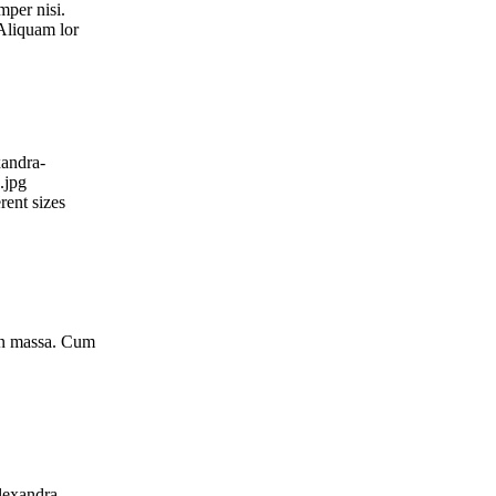
mper nisi.
 Aliquam lor
xandra-
.jpg
rent sizes
ean massa. Cum
alexandra-