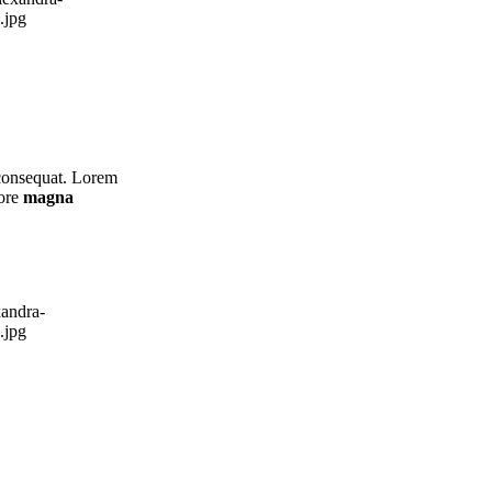
.jpg
 consequat. Lorem
lore
magna
xandra-
.jpg