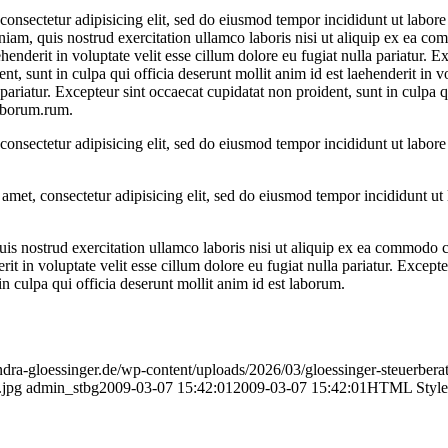
consectetur adipisicing elit, sed do eiusmod tempor incididunt ut labor
iam, quis nostrud exercitation ullamco laboris nisi ut aliquip ex ea c
henderit in voluptate velit esse cillum dolore eu fugiat nulla pariatur. E
t, sunt in culpa qui officia deserunt mollit anim id est laehenderit in vo
 pariatur. Excepteur sint occaecat cupidatat non proident, sunt in culpa q
laborum.rum.
consectetur adipisicing elit, sed do eiusmod tempor incididunt ut labor
amet, consectetur adipisicing elit, sed do eiusmod tempor incididunt ut 
s nostrud exercitation ullamco laboris nisi ut aliquip ex ea commodo 
rit in voluptate velit esse cillum dolore eu fugiat nulla pariatur. Except
in culpa qui officia deserunt mollit anim id est laborum.
andra-gloessinger.de/wp-content/uploads/2026/03/gloessinger-steuerbera
.jpg
admin_stbg
2009-03-07 15:42:01
2009-03-07 15:42:01
HTML Style