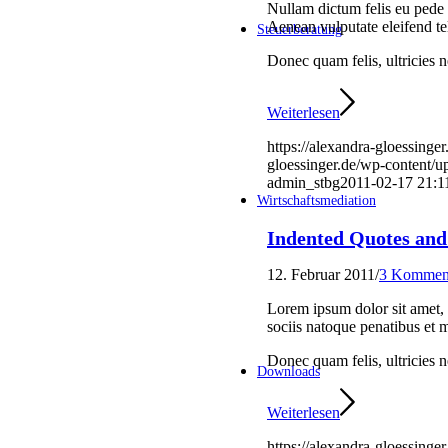
Nullam dictum felis eu pede 
Aenean vulputate eleifend tel
Steuerberatung
Donec quam felis, ultricies n
Weiterlesen
https://alexandra-gloessinge
gloessinger.de/wp-content/u
admin_stbg
2011-02-17 21:1
Wirtschaftsmediation
Indented Quotes and
12. Februar 2011
/
3 Kommen
Lorem ipsum dolor sit amet,
sociis natoque penatibus et m
Donec quam felis, ultricies n
Downloads
Weiterlesen
https://alexandra-gloessinge